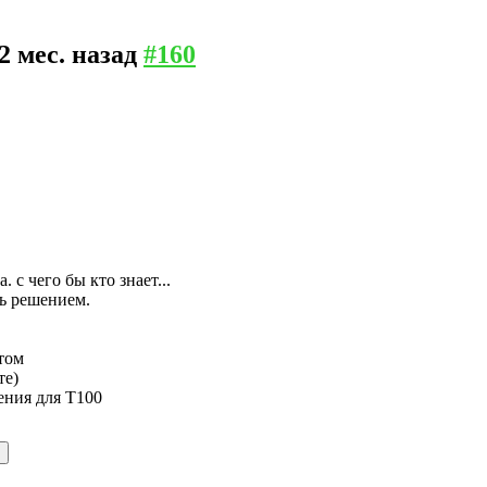
 2 мес. назад
#160
 с чего бы кто знает...
ть решением.
отом
те)
ения для Т100