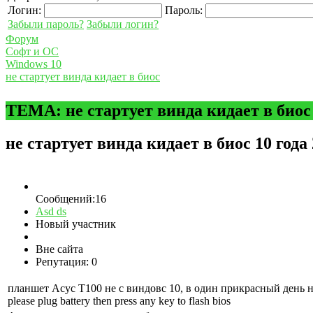
Логин:
Пароль:
Забыли пароль?
Забыли логин?
Форум
Cофт и ОС
Windows 10
не стартует винда кидает в биос
ТЕМА: не стартует винда кидает в биос
не стартует винда кидает в биос
10 года
Сообщений:16
Asd ds
Новый участник
Вне сайта
Репутация: 0
планшет Асус Т100 не с виндовс 10, в один прикрасный день 
please plug battery then press any key to flash bios