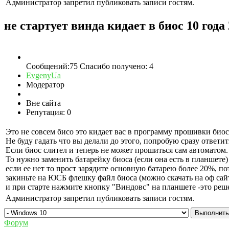
Администратор запретил публиковать записи гостям.
не стартует винда кидает в биос
10 года
Сообщений:75
Спасибо получено: 4
EvgenyUa
Модератор
Вне сайта
Репутация: 0
Это не совсем бисо это кидает вас в программу прошивки биоса.
Не буду гадать что вы делали до этого, попробую сразу ответи
Если биос слител и теперь не может прошиться сам автоматом.
То нужно заменить батарейку биоса (если она есть в планшете)
если ее нет то прост зарядите основную батарею более 20%, п
закиньте на ЮСБ флешку файл биоса (можно скачать на оф сай
и при старте нажмите кнопку "Виндовс" на планшете -это реш
Администратор запретил публиковать записи гостям.
Форум