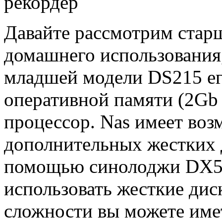
рекордер
Давайте рассмотрим старш
домашнего использования
младшей модели
DS
215 е
оперативной памяти (2
Gb
процессор.
Nas
имеет воз
дополнительных жестких д
помощью синолоджи
DX
5
использовать жесткие дис
сложности вы можете име