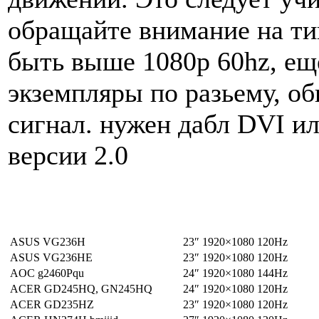
обращайте внимание на ти
быть выше 1080p 60hz, ещ
экземпляры по разьему, о
сигнал. нужен дабл DVI и
версии 2.0
ASUS VG236H
23″
1920×1080
120Hz
ASUS VG236HE
23″
1920×1080
120Hz
AOC g2460Pqu
24″
1920×1080
144Hz
ACER GD245HQ, GN245HQ
24″
1920×1080
120Hz
ACER GD235HZ
23″
1920×1080
120Hz