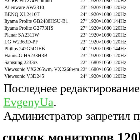
ACER HN274H bmiiid
27″
1920×1080
120Hz
Alienware AW2310
23″
1920×1080
120Hz
BENQ XL2410T
24″
1920×1080
120Hz
Iiyama Prolite GB2488HSU-B1
27″
1920×1080
144Hz
Iiyama Prolite G2773HS
27″
1920×1080
120Hz
Planar SA2311W
23″
1920×1080
120Hz
LG W2363D-PF
23″
1920×1080
120Hz
Philips 242G5DJEB
24″
1920×1080
144Hz
Hanns-G HS233H3B
23″
1920×1080
120Hz
Samsung 2233rz
22″
1680×1050
120Hz
Viewsonic VX2265wm, VX2268wm
22″
1680×1050
120Hz
Viewsonic V3D245
24″
1920×1080
120Hz
Последнее редактирование:
EvgenyUa
.
Администратор запретил п
список мониторов 12