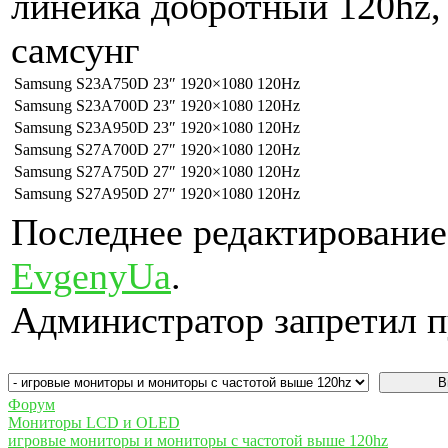
линейка добротный 120hz,
самсунг
Samsung S23A750D
23″
1920×1080
120Hz
Samsung S23A700D
23″
1920×1080
120Hz
Samsung S23A950D
23″
1920×1080
120Hz
Samsung S27A700D
27″
1920×1080
120Hz
Samsung S27A750D
27″
1920×1080
120Hz
Samsung S27A950D
27″
1920×1080
120Hz
Последнее редактирование:
EvgenyUa
.
Администратор запретил п
Форум
Мониторы LCD и OLED
игровые мониторы и мониторы с частотой выше 120hz