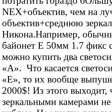
потратить гораздо бОльш
NEX+
объектив, чем на л
объектив
+
среднюю
зерка
Никона.
Например, обычн
байонет
E
50мм 1.7 фикс 
можно купить два светос
«А».
Что касается светос
«
E
», то их вообще выпуш
2000
$
! Из этого выходит,
зеркальными камерами не 