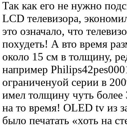
Так как его не нужно под
LCD
телевизора, экономи
это означало, что телеви
похудеть! А вто время ра
около 15 см в толщину, р
например
Philips
42
pes
00
ограничен
y
ой серии в 200
имел толщину чуть более 
на то время!
OLED
tv
из з
было печатать «хоть на ст