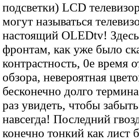
подсветки)
LCD
телевизо
могут называться телевиз
настоящий
OLED
tv
! Здес
фронтам, как уже было ска
контрастность, 0е время 
обзора, невероятная цвет
бесконечно долго термина
раз увидеть, чтобы забыт
навсегда! Последний гвоз
конечно тонкий как лист б