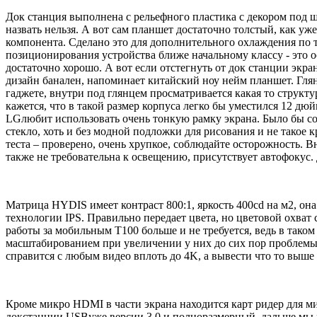
Док станция выполнена с рельефного пластика с декором под 
назвать нельзя. А вот сам планшет достаточно толстый, как у
компонента. Сделано это для дополнительного охлаждения по 
позиционирования устройства ближе начальному классу - это ос
достаточно хорошо. А вот если отстегнуть от док станции экра
дизайн банален, напоминает китайский ноу нейм планшет. Гля
гаджете, внутри под глянцем просматривается какая то структ
кажется, что в такой размер корпуса легко бы уместился 12 дю
LGлюбит использовать очень тонкую рамку экрана. Было бы сов
стекло, хоть и без модной подложки для рисования и не такое к
теста – проверено, очень хрупкое, соблюдайте осторожность. В
также не требовательна к освещению, присутствует автофокус.
Матрица HYDIS имеет контраст 800:1, яркость 400cd на м2, он
технологии IPS. Правильно передает цвета, но цветовой охват
работы за мобильным Т100 больше и не требуется, ведь в таком
масштабированием при увеличении у них до сих пор проблемы. 
справится с любым видео вплоть до 4K, а вывести что то выше
Кроме микро HDMI в части экрана находится карт ридер для ми
докстанции USBуже версии 3.0 и полноразмерный, дальше мы 