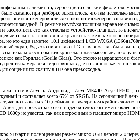
шлифованный алюминий, серого цвета с легкий фиолетовым отлив
же было сказано, при разборке выяснилось, что там несколько м
требованию инженеров или же наоборот инженеров заставил отде
танется загадкой. В режиме ноутбука толщина экрана не сильно 
н и рассмотреть его как отдельно устройство- планшет, то впеча
нцевый серый пластик задней крышки так же как хорошо собирае
ура, но это едва заметно. 10,1 дюймовый LCD WXGA (1366на768п
ймовый экран, будь это новинка от LG, наверное, так бы и вышл
сем печально если бы тачскрин был пластмассовый, по ощущение
репкое как Горилла (Gorilla Glass). Это стекло и царапается и 
нутренняя камера для видео звонков дает отличное качество как 
 Для общения по скайпу в HD она превосходна.
а та же что и в Асус на Андороид – Асус ME400, Асус TF600T, 
 скудный и составляет всего 65% от SRGB. На сегодняшний день 
 случае пользоваться 10 дюймовым тачскрином крайне сложно, те
А вот для просмотра фото и видео хотелось бы иметь более четк
 3D 1080p не удастся, так как встроенный в планшет микро HDM
кро SDкарт и полноценный разъем микро USB версии 2.0 через к
не будем продолжать описания разъемов докстаниции… Почему?!