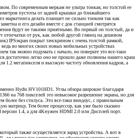
ом. По современным меркам не ультра тонкая, но толстой ее
иллиметров пустоты от задней крышки до ближайшего
л маркетинга делать планшет не сильно тонким так как
заметна и его дизайн вместе с док станцией смотрятся
тления будут не такими приятными. Во первый он толстый, да и
т отпечатки от рук, как любой другой глянец на дешевом
ик) IPSэкран покрыт тачскрином с очень толстой рамкой,
о, ведь во многих своих новых мобильных устройствах
м так можно подумать с начало, но поверьте это все-таки
бьется достаточно легко оно не прошло даже полвины нашего краш
для 1.2 мегапикселя и высокую частоту обновления кадров, а
а именно Hydis HV101HD1. Углы обзора широкие благодаря
1366 на 768 пикселей это невысокое разрешение экрана, но для
м более без стилуса. Это все-таки виндоус, с правильным
ую матрицу. Тем более процессор, как уже было сказано
I версии 1.4, а для 4Kнужен HDMI 2.0 или Дисплей порт.
оторый также осуществляется заряд устройства. А вот в
 - мы точно так удивились не обнаружив ничего кроме