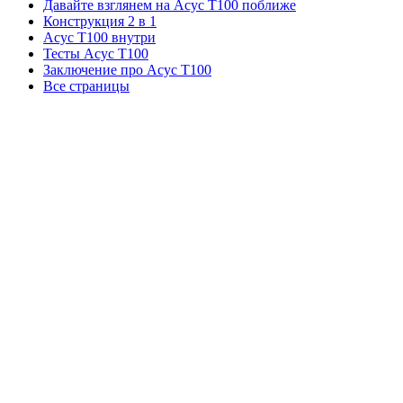
Давайте взглянем на Асус T100 поближе
Конструкция 2 в 1
Асус T100 внутри
Тесты Асус T100
Заключение про Асус T100
Все страницы