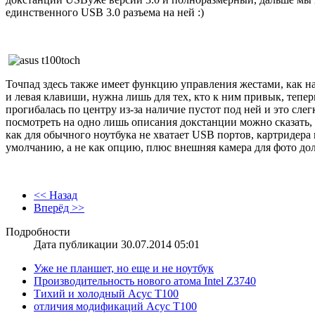
единственного USB 3.0 разъема на ней :)
Точпад здесь также имеет функцию управления жестами, как на
и левая клавиши, нужна лишь для тех, кто к ним привык, тепе
прогибалась по центру из-за наличие пустот под ней и это с
посмотреть на одно лишь описания докстанции можно сказать, 
как для обычного ноутбука не хватает USB портов, картридера
умолчанию, а не как опцию, плюс внешняя камера для фото дол
<< Назад
Вперёд >>
Подробности
Дата публикации 30.07.2014 05:01
Уже не планшет, но еще и не ноутбук
Производительность нового атома Intel Z3740
Тихий и холодный Асус Т100
отличия модификаций Асус T100