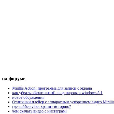
на форуме
Mirillis Action! программа для записи с экрана
как убрать обязательный ввод пароля в windows 8.1
новое обсуждения
Отличный плейер с аппаратным ускорением видео Mirillis 
где вайбер viber хранит историю?
чем скачать видео с инстаграм?