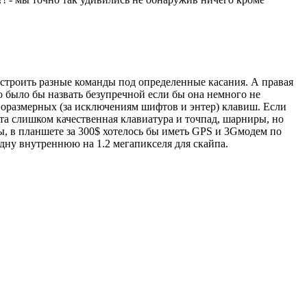
астроить разные команды под определенные касания. А правая
о было бы назвать безупречной если бы она немного не
лноразмерных (за исключениям шифтов и энтер) клавиш. Если
та слишком качественная клавиатура и точпад, шарниры, но
ны, в планшете за 300$ хотелось бы иметь GPS и 3Gмодем по
дну внутреннюю на 1.2 мегапикселя для скайпа.