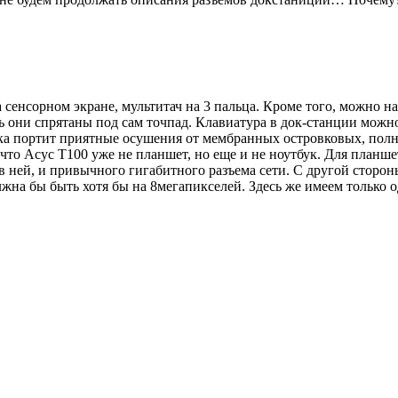
 сенсорном экране, мультитач на 3 пальца. Кроме того, можно н
рь они спрятаны под сам точпад. Клавиатура в док-станции можн
легка портит приятные осушения от мембранных островковых, по
что Асус T100 уже не планшет, но еще и не ноутбук. Для планше
 в ней, и привычного гигабитного разъема сети. С другой сторо
жна бы быть хотя бы на 8мегапикселей. Здесь же имеем только о